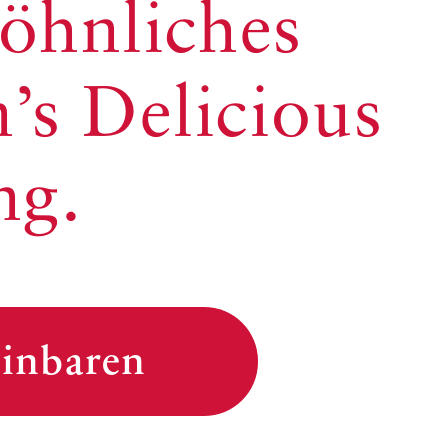
öhnliches
’s Delicious
ng.
einbaren