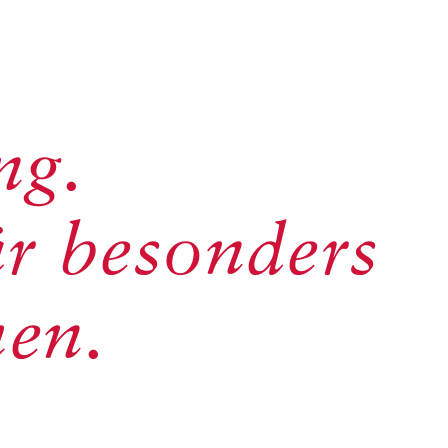
ng.
ür besonders
en.