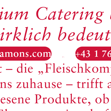
um Catering
irklich bedeut
zu Hochtouren auf. 
@amons.com
+43 1 7
– die „Fleischkompe
s zuhause – trifft 
lesene Produkte, o