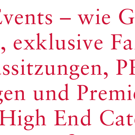
vents – wie G
 exklusive Fa
ssitzungen, P
gen und Premie
 High End Cate