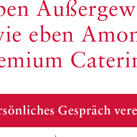
ben Außergew
wie eben Amon
emium Cateri
ersönliches Gespräch ver