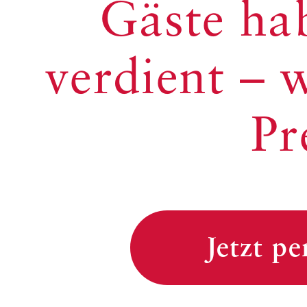
Gäste ha
verdient – 
Pr
Jetzt p