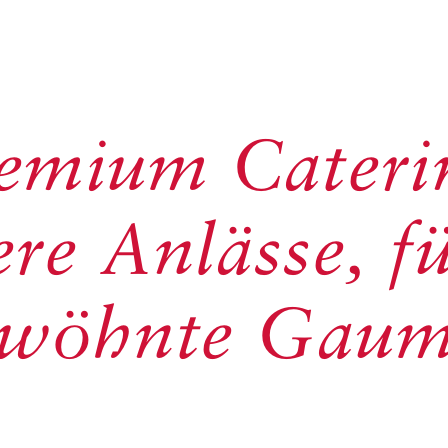
emium Cateri
re Anlässe, f
rwöhnte Gaum