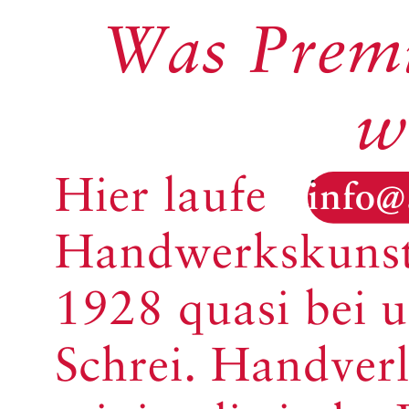
Was Premi
w
Hier laufen wir 
info
Handwerkskunst 
1928 quasi bei un
Schrei. Handver