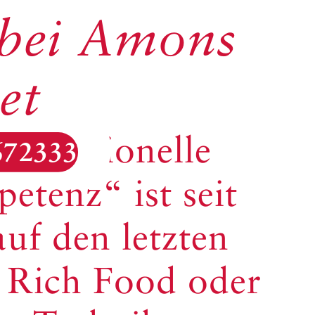
 bei Amons
et
Traditionelle
672333
tenz“ ist seit
auf den letzten
b Rich Food oder