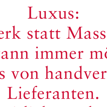
Luxus:
rk statt Mass
wann immer mö
es von handver
Lieferanten.